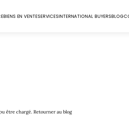
CE
BIENS EN VENTE
SERVICES
INTERNATIONAL BUYERS
BLOG
C
s pu être chargé.
Retourner au blog