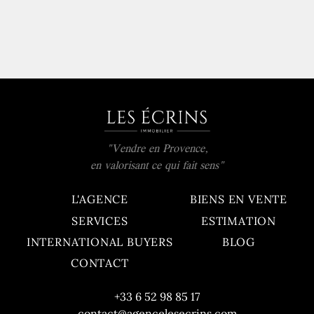
virtuel, par la mairie de Gordes
s’impose.
"Vendre en Provence,
en valorisant ce qui fait sens"
L'AGENCE
BIENS EN VENTE
SERVICES
ESTIMATION
INTERNATIONAL BUYERS
BLOG
CONTACT
+33 6 52 98 85 17
contact@agencelesecrins.com