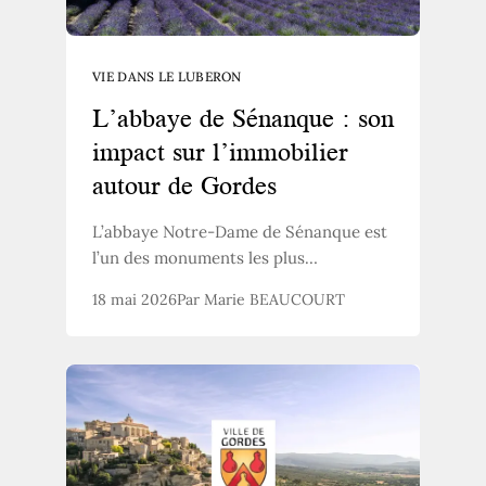
VIE DANS LE LUBERON
L’abbaye de Sénanque : son
impact sur l’immobilier
autour de Gordes
L’abbaye Notre-Dame de Sénanque est
l’un des monuments les plus
photographiés de Provence. Entourée
18 mai 2026
Par Marie BEAUCOURT
de champs de lavande, elle attire
chaque année des visiteurs du monde
entier. Mais au-delà du tourisme,
Sénanque a un impact direct et concret
sur le marché immobilier local.