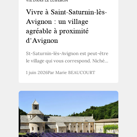
VIE DANS LE LUBERON
Vivre à Saint-Saturnin-lès-
Avignon : un village
agréable à proximité
d'Avignon
St-Saturnin-lès-Avignon est peut-être
le village qui vous correspond. Niché
dans le Vaucluse, à quelques kilomètres
1 juin 2026
Par Marie BEAUCOURT
à peine de la cité des Papes, il offre ce
que beaucoup de familles et d'actifs
recherchent : la douceur de la
Provence, la proximité des
commodités, et des prix immobiliers
encore accessibles.