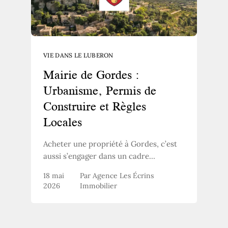
VIE DANS LE LUBERON
Mairie de Gordes :
Urbanisme, Permis de
Construire et Règles
Locales
Acheter une propriété à Gordes, c’est
aussi s’engager dans un cadre
réglementaire particulier, directement
18 mai
Par Agence Les Écrins
lié à la richesse patrimoniale du lieu et
2026
Immobilier
à sa position au cœur du Parc Naturel
Régional du Luberon. Avant de signer
quoi que ce soit, un passage, au moins